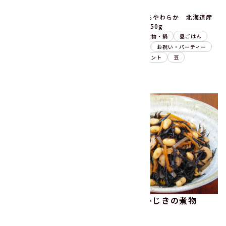
15分
20分
うまみ丸ごと野菜 国産筑前
ふっくらやわらか 北海道産
煮の具320g
金時豆250g
主菜
煮物・鍋
おつまみ
副菜
煮物・鍋
昼ごはん
昼ごはん
晩ごはん
晩ごはん
お祝い・パーティー
野菜ミックス
ごぼう
季節のイベント
豆
れんこん
竹の子
黒豆と鶏肉のトマト煮込
大豆とひじきの煮物
み