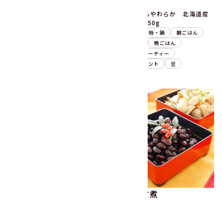
6分
15分
うまみ丸ごと野菜 国産きん
ふっくらやわらか 北海道産
ぴらの具200g
金時豆250g
副菜
炒め物
晩ごはん
副菜
煮物・鍋
朝ごはん
お弁当
野菜ミックス
昼ごはん
晩ごはん
ごぼう
お祝い・パーティー
季節のイベント
豆
きのこと根菜の秋サラダ
黒豆の甘煮