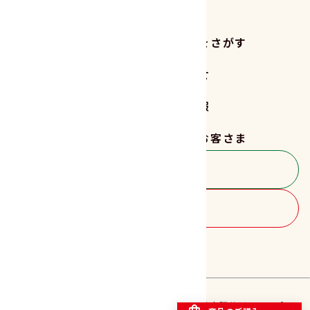
商品をさがす
レシピをさがす
読みもの
お知らせ
サステナビリティ
企業情報
採用情報
法人のお客さま
お客さま相談室
商品のご購入
FOLLOW US!!
プライバシーポリシー
特定商取引法に基づく表記
サイトマップ