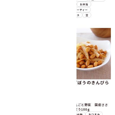
昼ごはん
晩ごはん
お弁当
晩ごはん
お弁当
野菜ミックス
ごぼう
お祝い・パーティー
野菜ミックス
豆
お豆たっぷりミネストロ
大豆とごぼうのきんぴら
ーネ
15分
10分
パラっとカラフル 国産サラ
うまみ丸ごと野菜 国産ささ
ダ豆120g
がきごぼう100g
副菜
スープ・汁物
朝ごはん
副菜
炒め物
おつまみ