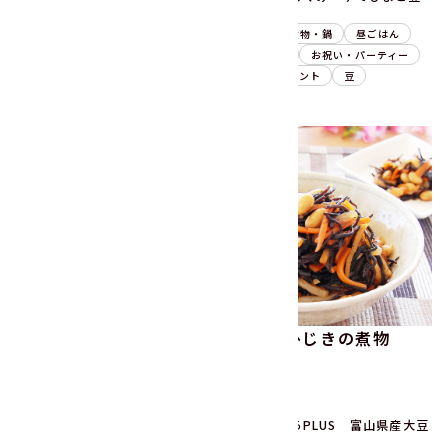
100g
100g
副菜
煮物・鍋
昼ごはん
副菜
煮物・鍋
昼ごはん
晩ごはん
お祝い・パーティー
晩ごはん
お祝い・パーティー
季節のイベント
豆
季節のイベント
豆
根菜と鶏肉の甘辛煮
大豆とひじきの煮物
15分
15分
うまみ丸ごと野菜 国産筑前
菜ごころPLUS 富山県産大豆
煮の具320g
120g