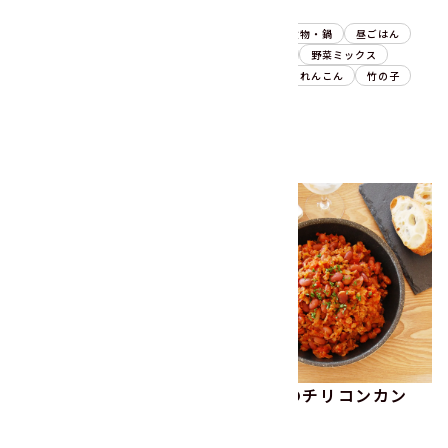
10分
20分
うまみ丸ごと野菜 国産五目
副菜
煮物・鍋
昼ごはん
豆の具300g
晩ごはん
野菜ミックス
副菜
煮物・鍋
炒め物
ごぼう
れんこん
竹の子
昼ごはん
晩ごはん
野菜ミックス
ごぼう
豆
竹の子
いかと根菜のうま煮
金時豆のチリコンカン