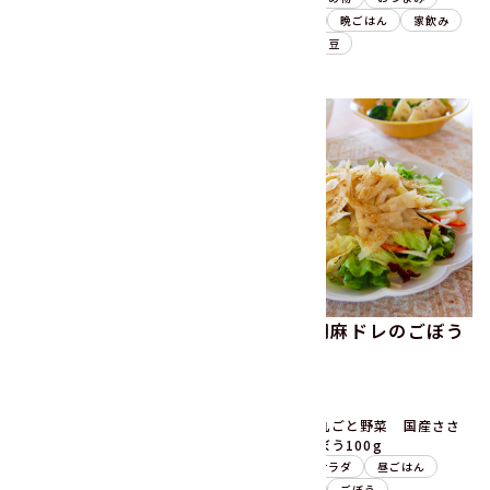
昼ごはん
晩ごはん
豆
昼ごはん
晩ごはん
家飲み
ごぼう
豆
大豆とひじきの和風サラ
手作り胡麻ドレのごぼう
ダ
サラダ
10分
5分
うまみ丸ごと野菜 国産ごぼ
うまみ丸ごと野菜 国産ささ
うと人参100g
がきごぼう100g
菜ごころPLUS 富山県産大豆
副菜
サラダ
昼ごはん
120g
晩ごはん
ごぼう