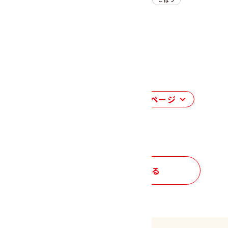
副菜
サラダ
朝ごはん
昼ごはん
晩ごはん
ごぼう
豆
1
2
3
4
前のページ
次のページ
レシピ トップへもどる