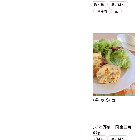
副菜
煮物・鍋
昼ごはん
副菜
煮物・鍋
昼ごはん
晩ごはん
野菜ミックス
晩ごはん
お弁当
豆
ごぼう
れんこん
竹の子
ごぼうと人参の洋風きん
五目豆のキッシュ
ぴら
7分
30分
うまみ丸ごと野菜 国産ごぼ
うまみ丸ごと野菜 国産五目
うと人参100g
豆の具300g
副菜
炒め物
朝ごはん
副菜
朝ごはん
昼ごはん