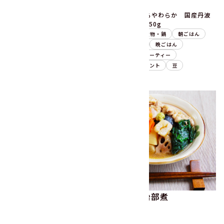
15分
15分
ふっくらやわらか 国産丹波
副菜
サラダ
朝ごはん
種黒豆250g
昼ごはん
晩ごはん
お弁当
副菜
煮物・鍋
朝ごはん
野菜ミックス
ごぼう
昼ごはん
晩ごはん
れんこん
豆
お祝い・パーティー
季節のイベント
豆
五目豆の炒り豆腐
鶏肉の治部煮