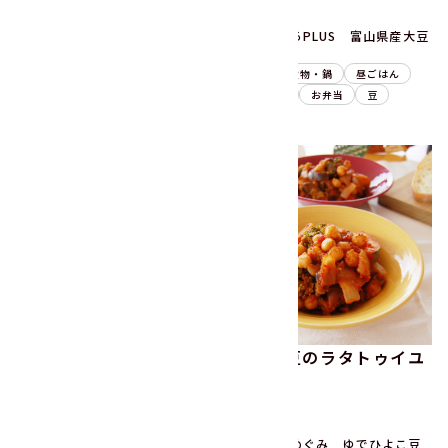
20分
15分
ふっくらやわらか 国産丹波
菜ごころPLUS 富山県産大豆
種黒豆250g
120g
副菜
煮物・鍋
昼ごはん
副菜
煮物・鍋
昼ごはん
晩ごはん
豆
晩ごはん
お弁当
豆
ひよこ豆のポークビーン
ひよこ豆のラタトゥイユ
ズ
20分
20分
お豆のめぐみ ゆでひよこ豆
お豆のめぐみ ゆでひよこ豆