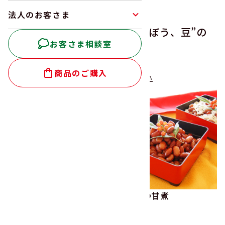
法人のお客さま
“
副菜、炒め物、おつまみ、ごぼう、豆
”の
お客さま相談室
レシピ:
72
件
商品のご購入
新着順
人気順
調理時間が短い
並べ替え
きんぴらごぼう
金時豆の甘煮