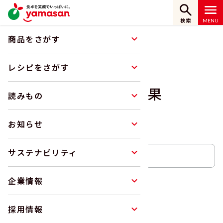
検索
商品をさがす
ホーム
レシピをさがす
レシピ検索結果
レシピをさがす
レシピ検索結果
読みもの
RECIPE
お知らせ
サステナビリティ
企業情報
レシピをさがす
絞り込み検索
採用情報