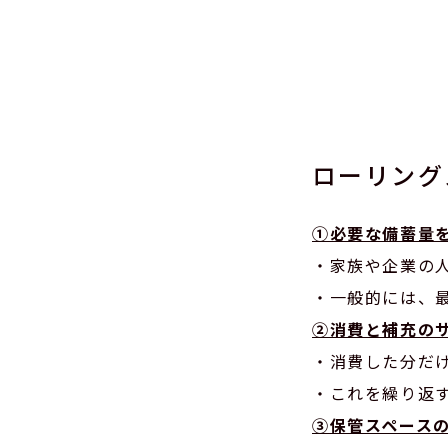
ローリング
①必要な備蓄量
・家族や企業の
・一般的には、
②消費と補充の
・消費した分だ
・これを繰り返
③保管スペース