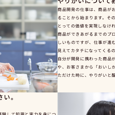
やりがいについて
商品開発の仕事は、商品が
ることから始まります。そ
とっての価値を実現しなけ
商品ができあがるまでのプ
しいものですが、仕事が進
見えてカタチになってくる
自分が開発に携わった商品
や、お客さまから「おいし
ただけた時に、やりがいと
さい。
。
経験して知識と実力を身につ