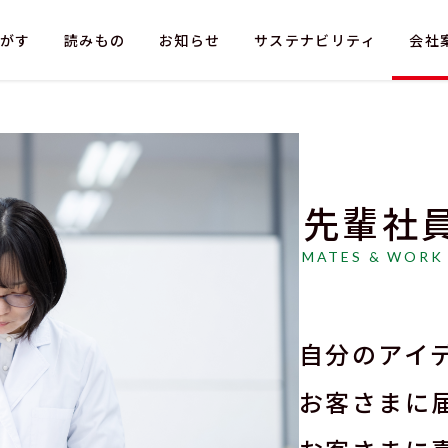
がす
読みもの
お知らせ
サステナビリティ
会社
先輩社
情報
採用情報
法人のお客さま
MATES & WORK
お問い合わせ（採用）
お問い合わせ（お
自分のアイ
お客さまに