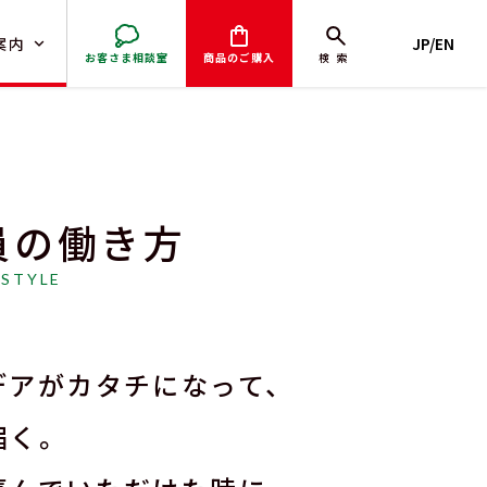
案内
JP/EN
お客さま相談室
商品のご購入
検索
員の働き方
 STYLE
取引）
デアがカタチになって、
届く。