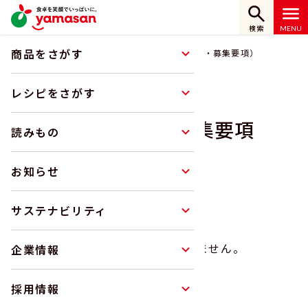
検索
商品をさがす
ホーム
採用情報
新卒採用（エントリー・募集要項）
レシピをさがす
エントリー・募集要項
読みもの
ENTRY
お知らせ
新卒採用
サステナビリティ
現在、募集を行っておりません。
企業情報
採用情報