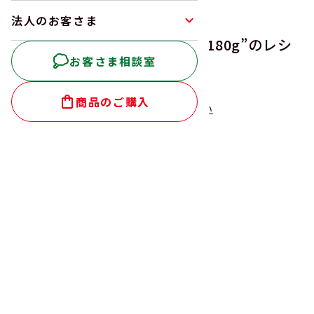
法人のお客さま
“
菜ごころ 国産竹の子 S1P180g
”のレシ
お客さま相談室
ピ:
1
件
商品のご購入
新着順
人気順
調理時間が短い
並べ替え
煮しめ