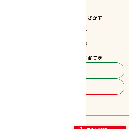
商品をさがす
レシピをさがす
読みもの
お知らせ
サステナビリティ
企業情報
採用情報
法人のお客さま
お客さま相談室
商品のご購入
FOLLOW US!!
プライバシーポリシー
特定商取引法に基づく表記
サイトマップ