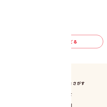
自由研究って食べてもいいんです！
2025.08.01
レシピ
商品
旬の話題
読みもの トップにもどる
商品をさがす
レシピをさがす
読みもの
お知らせ
サステナビリティ
企業情報