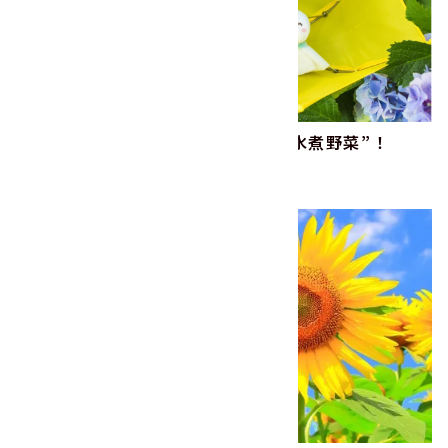
梅雨こそ活きる、ヤマサン食品の“水煮野菜”！
2026.06.01
レシピ
野菜
商品
旬の話題