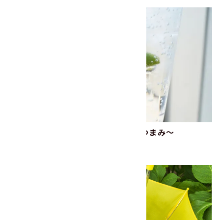
父の日×晩酌 ～ジンリッキー＆おつまみ～
2026.06.16
レシピ
商品
旬の話題