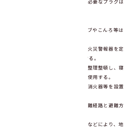
④コンセントはほこりを清掃し、不必要なプラグは
抜く。
▼6つの対策
①火災の発生を防ぐために、ストーブやこんろ等は
安全装置の付いた機器を使用する。
②火災の早期発見のために、住宅用火災警報器を定
期的に点検し、10年を目安に交換する。
③火災の拡大を防ぐために、部屋を整理整頓し、寝
具、衣類及びカーテンは、防炎品を使用する。
④火災を小さいうちに消すために、消火器等を設置
し、使いかたを確認しておく。
⑤高齢者や身体の不自由な人は、避難経路と避難方
法を常に確保し、備えておく。
⑥防火防災訓練への参加、戸別訪問などにより、地