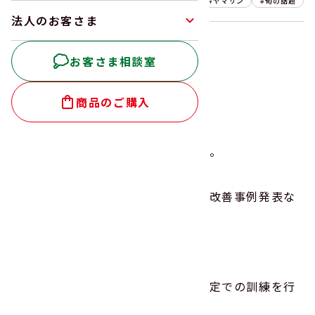
2024.04.06
ヤマサン
旬の話題
法人のお客さま
こんにちは！
お客さま相談室
ヤマサン食品工業です。
商品のご購入
4月の第1週の土曜日。
富山県は春らしい陽気となりました。
毎年、この日には、部門方針発表や改善事例発表な
どの年度の行事を行っています。
避難訓練もその中の1つ。
今年は、工場内で火災が発生した想定での訓練を行
いました。