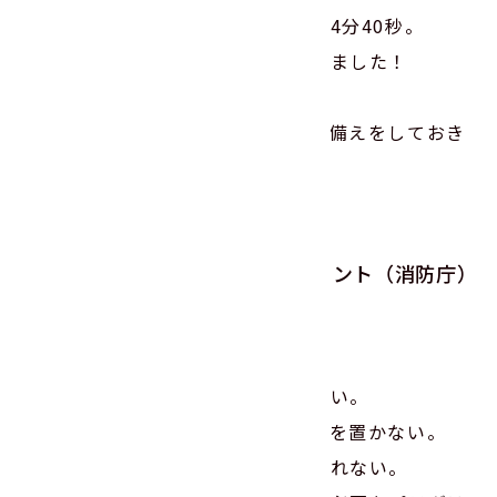
社員全員の避難完了までの時間は、4分40秒。
昨年よりも短時間で避難を完了できました！
会社だけでなく、家庭においても、備えをしておき
たいものです。
住宅防火 いのちを守る10のポイント（消防庁）
＝＝＝
▼4つの習慣
①寝たばこは絶対にしない、させない。
②ストーブの周りに燃えやすいものを置かない。
③こんろを使うときは火のそばを離れない。