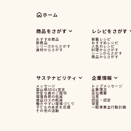
ホーム
商品をさがす
レシピをさがす
おすすめ商品
新着レシピ
新商品
おすすめレシピ
シリーズからさがす
人気のレシピ
食材からさがす
料理からさがす
シーンからさがす
商品からさがす
サステナビリティ
企業情報
メッセージ
トップメッセージ
富山県SDGs宣言
企業理念
安全な食のご提供
会社概要
環境負荷の低減
沿革
食品ロスの削減
認証・認定
働きやすい環境づくり
受賞
子どもの未来を応援
一般事業主行動計画
その他の活動