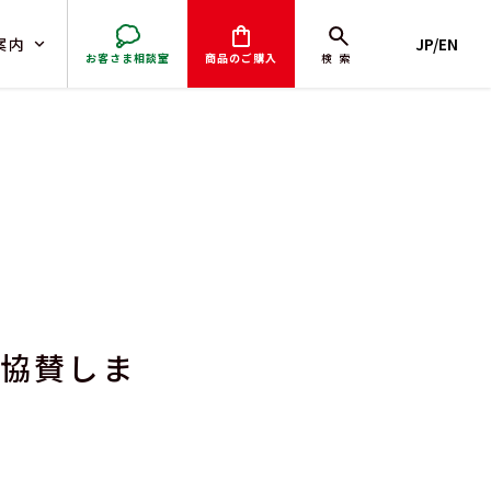
案内
JP/EN
お客さま相談室
商品のご購入
検索
取引）
に協賛しま