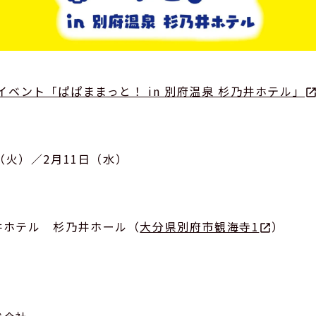
援イベント「ぱぱままっと！ in 別府温泉 杉乃井ホテル」
日（火）／2月11日（水）
井ホテル 杉乃井ホール（
大分県別府市観海寺1
）