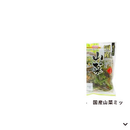
関連商品
関連商品をもっと見る
菜ごころPLUS 北海道
菜ごころ 国産山菜ミッ
産黒豆140g
クス90g