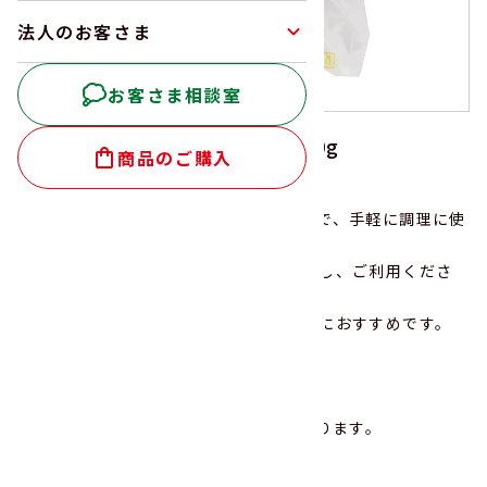
法人のお客さま
お客さま相談室
菜ごころ 国産竹の子 2S1P130g
商品のご購入
国産の竹の子を使用しています。
下処理（アク抜き、下茹で）済みですので、手軽に調理に使
えます。
料理に合わせてお好みの大きさにカットし、ご利用くださ
い。
煮物、鍋物、炒め物、炊き込みご飯などにおすすめです。
☆国内の自社工場で製造しています。
※販売期間は、11月上旬～4月上旬となります。
この商品を使ったレシピを見る