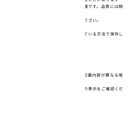
が、これはチロシンというアミノ酸の一種です。品質には問
題ありません。
※料理（味付）される前に水洗いしてください。
※開封後は早めにお召し上がりください。
※賞味期限は、未開封の状態で表示されている方法で保存し
た場合に、品質が保たれる期限です。
---
2024年3月現在の情報です。
商品の改訂等により、商品パッケージの記載内容が異なる場
合があります。
ご購入、お召し上がりの際は、必ず商品の表示をご確認くだ
さい。
JANコード
4903285211658