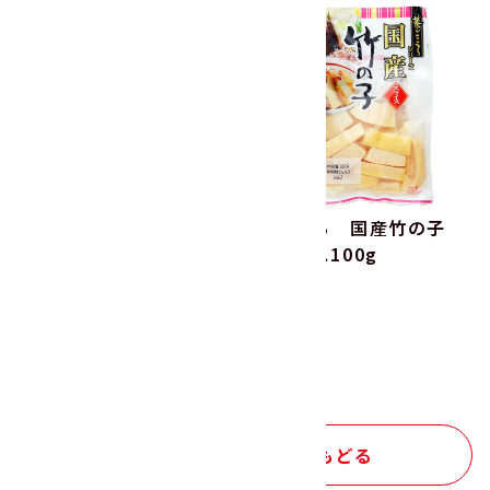
菜ごころ 国産栗甘露煮
菜ごころ 国産竹の子
90g
スライス100g
１つ前の画面にもどる
商品をさがす トップへもどる