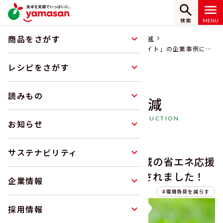
検索
商品をさがす
ホーム
サステナビリティ
環境負荷の低減
弊社の省エネ活動が「中部地域の省エネ応援サイト」の企業事例にて
紹介されました！
レシピをさがす
読みもの
環境負荷の低減
ENVIRONMENTAL LOAD REDUCTION
お知らせ
サステナビリティ
弊社の省エネ活動が「中部地域の省エネ応援
サイト」の企業事例にて紹介されました！
企業情報
2025.05.22
環境負荷を減らす
採用情報