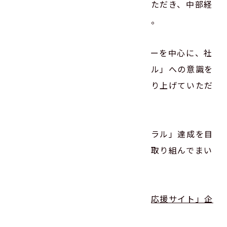
ネ活動を実践しているとの評価をいただき、中部経
済産業局より取材依頼がありました。
サステナビリティ推進委員会メンバーを中心に、社
員の省エネや「カーボンニュートラル」への意識を
高め、活動を推進してきたことを取り上げていただ
き大変嬉しく思います！
今後も引き続き「カーボンニュートラル」達成を目
指すとともに、全社員で節電対策に取り組んでまい
ります。
中部経済産業局「中部地域の省エネ応援サイト」企
業事例