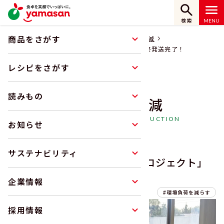
検索
商品をさがす
ホーム
サステナビリティ
環境負荷の低減
「第16回ニチバン巻心ECOプロジェクト」 最終発送完了！
レシピをさがす
読みもの
環境負荷の低減
ENVIRONMENTAL LOAD REDUCTION
お知らせ
サステナビリティ
「第16回ニチバン巻心ECOプロジェクト」
最終発送完了！
企業情報
2025.12.12
環境負荷を減らす
採用情報