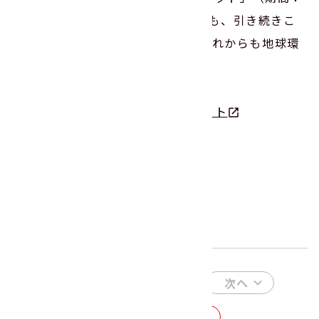
2025年12月26日まで）が終わっても、引き続きこ
のような活動に積極的に参加し、これからも地球環
境の保全に貢献してまいります！
第16回ニチバン巻心ECOプロジェクト
前へ
次へ
一覧にもどる