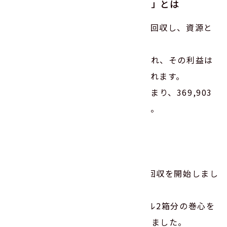
「ニチバン巻心ECOプロジェクト」とは
使用済みの各種粘着テープの巻心を回収し、資源と
して再利用するエコ活動です。
回収された巻心は段ボールに再生され、その利益は
マングローブの植樹などに役立てられます。
これまでに6,231,955個の巻心が集まり、369,903
本のマングローブが植林されました。
･･･
今年7月下旬から本社や工場で巻心回収を開始しまし
た。
9月下旬には、初回分として段ボール2箱分の巻心を
ニチバン株式会社さまへ発送いたしました。