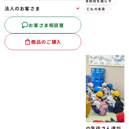
富山県SDGs宣言
安全な食
環境負荷を減らす
法人のお客さま
食品ロスを減らす
働く環境
子どもの未来
その他
お客さま相談室
商品のご購入
“
その他
”の検索結果 :
26
件
2026年6月｜射水市立歌の森小学校の生徒さん達が