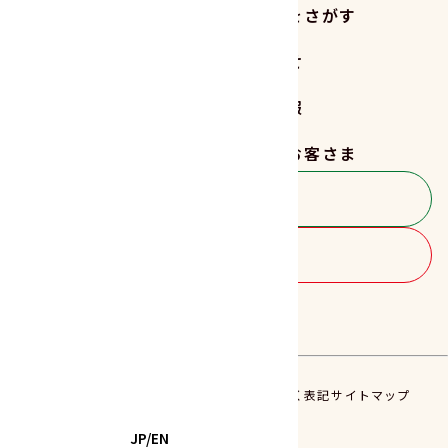
商品をさがす
レシピをさがす
読みもの
お知らせ
サステナビリティ
企業情報
採用情報
法人のお客さま
お客さま相談室
商品のご購入
FOLLOW US!!
プライバシーポリシー
特定商取引法に基づく表記
サイトマップ
© YAMASAN FOODS Inc.
JP/EN