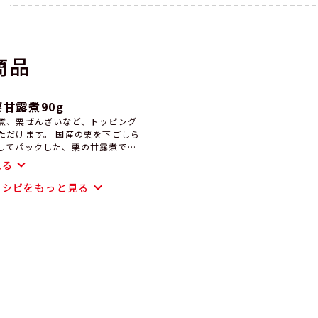
商品
甘露煮90g
煮、栗ぜんざいなど、トッピング
 国産の栗を下ごしら
してパックした、栗の甘露煮で
に愛媛県、熊本県、茨城県です。
見る
ざる場合がございます。） 簡単
理や和洋菓子をお作りいただけま
レシピをもっと見る
の液をきってお使いください。 ☆
しています。 ※販売期間
ます。