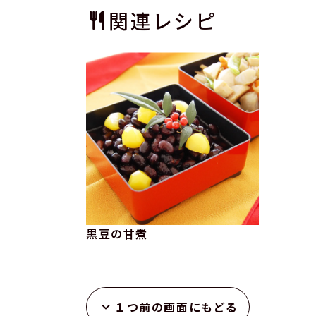
関連レシピ
黒豆の甘煮
１つ前の画面にもどる