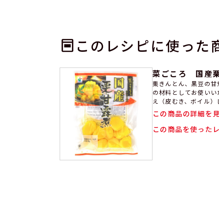
このレシピに使った
菜ごころ 国産栗
栗きんとん、黒豆の甘
の材料としてお使いいただけます。
え（皮むき、ボイル）
す。 栗の産地は、主
この商品の詳細を
（作柄により産地が混
に、おいしいおせち料
この商品を使った
す。 ザルにあけて、中
国内の工場（愛媛県）で製造
は、11月～1月となり