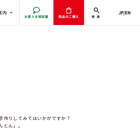
案内
JP/EN
お客さま相談室
商品のご購入
検索
取引）
手作りしてみてはいかがですか？
んとん」。
。