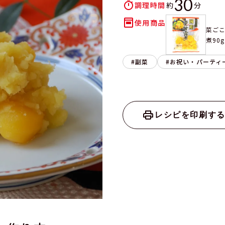
30
調理時間
使用商品
菜ご
煮90g
副菜
お祝い・パーティ
レシピを印刷す