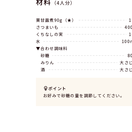
材料
（4人分）
栗甘露煮90g（★）
さつまいも
40
くちなしの実
水
100
合わせ調味料
砂糖
8
みりん
大さ
酒
大さ
ポイント
お好みで砂糖の量を調節してください。