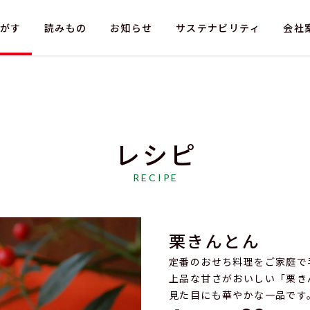
がす
読みもの
お知らせ
サステナビリティ
会社
レシピ
情報
採用情報
法人のお客さま
RECIPE
お問い合わせ（採用）
お問い合わせ（お
栗きんとん
定番のおせち料理をご家庭で
上品な甘さがおいしい「栗き
見た目にも華やかな一品です