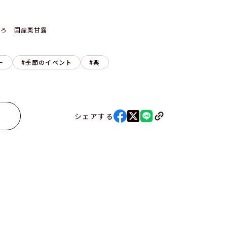
ころ 国産栗甘露
ー
季節のイベント
栗
シェアする
る