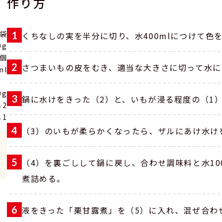
作り方
1袋
くちなしの実を半分に切り、水400mlにつけて色
0g
1個
さつまいもの皮をむき、適当な大きさに切って水に
ml
0g
鍋に水けをきった（2）と、いもが浸る程度の（1
じ2
じ1
（3）のいもが柔らかくなったら、ザルにあけ水け
（4）を裏ごしして鍋に戻し、合わせ調味料と水10
煮詰める。
液をきった「栗甘露煮」を（5）に入れ、混ぜ合わ