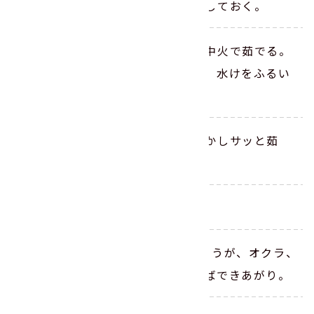
みそを溶き入れて冷蔵庫で冷やしておく。
鍋に湯を沸かし、豚肉を入れて中火で茹でる。
豚肉に火が通ったらザルにあげ、水けをふるい
冷ます。
オクラを塩もみし、鍋に湯を沸かしサッと茹
で、半分に切る。
みょうがは千切りにする。
（1）と豚肉を器に入れて、みょうが、オクラ、
小ねぎ、ごまをトッピングすればできあがり。