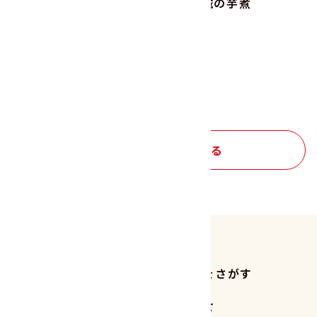
けんちん汁
ザ・宮城の芋煮
１つ前の画面にもどる
レシピ トップへもどる
商品をさがす
レシピをさがす
読みもの
お知らせ