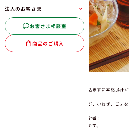
法人のお客さま
お客さま相談室
商品のご購入
冷やし豚汁
そのまま液ごと使える豚汁を使えば、煮込まずに本格豚汁が
完成！
しゃぶしゃぶ用の豚肉とオクラ、みょうが、小ねぎ、ごまを
トッピングしてみそ味でさっぱり。
暑い日でもするっと食べられる、夏の新定番！
食欲がない日にも、身体にやさしい一杯です。