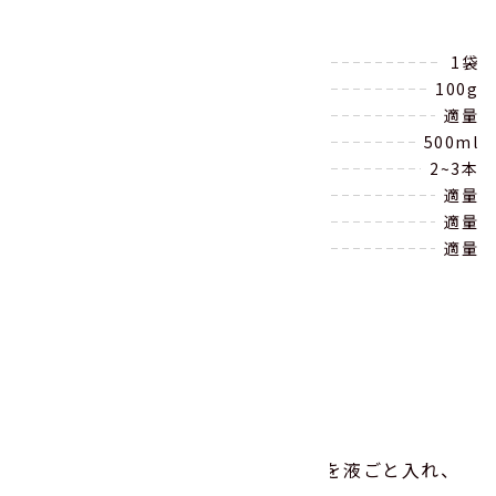
豚汁の具390g（★）
1袋
豚薄切り肉（しゃぶしゃぶ用）
100g
みそ
適量
だし汁
500ml
オクラ
2~3本
みょうが
適量
小ねぎ
適量
煎りごま
適量
作り方
ボウルにだし汁と「豚汁の具」を液ごと入れ、