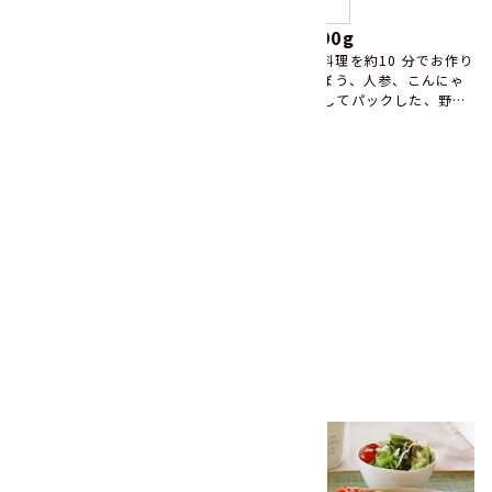
うまみ丸ごと野菜 国産豚汁の具390g
豚汁やみそ汁、鍋物など、時間のかかる煮込み料理を約10 分でお作り
いただけます。 4種類の国産の野菜（大根、ごぼう、人参、こんにゃ
く）を下ごしらえ（皮むき・カット・ボイル）してパックした、野菜
ミックスです。 pH 調整剤を使っておらず、一般的な水煮パックに特
この商品の詳細を見る
有の酸味がありません。 野菜本来の風味や食感が活きており、簡単
に、おいしい料理をお作りいただけます。 肉や調味料と一緒に調理く
この商品を使ったレシピをもっと見る
ださい。 常温で長期間（製造日より190日間）保存できますので、買
い置きやローリングストックにも便利です。 また、本商品は一般社団
法人日本災害食学会が認証する 「日本災害食認証」を取得しており、
日常使いから災害時の備えまで幅広くご活用いただけます。 ☆本品は
「液ごと」お使いください。 ☆国内の自社工場で製造しています。 --
- 「日本災害食認証」取得（認証番号：F00349）
関連レシピ
関連レシピをもっと見る