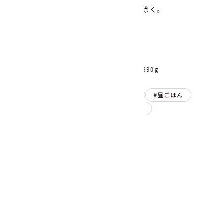
※だし汁、「豚汁の具」を冷やす時間は除く。
15
調理時間
使用商品
うまみ丸ごと野菜 国産豚汁の具390g
主食
スープ・汁物
朝ごはん
昼ごはん
晩ごはん
野菜ミックス
ごぼう
レシピを印刷する
シェアする
材料
（2~3人分）