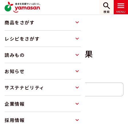
検索
商品をさがす
ホーム
レシピをさがす
レシピ検索結果
レシピをさがす
レシピ検索結果
読みもの
RECIPE
お知らせ
サステナビリティ
企業情報
レシピをさがす
絞り込み検索
採用情報