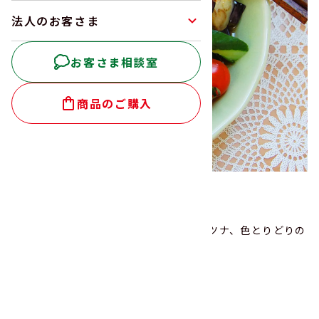
法人のお客さま
お客さま相談室
商品のご購入
野菜たっぷりサラダうどん
お豆とたっぷり野菜の「サラダうどん」。
ツルっと喉ごしがよいうどんに、お豆やツナ、色とりどりの
野菜を添えて。
夏のランチにピッタリの一品です。
15
調理時間
使用商品