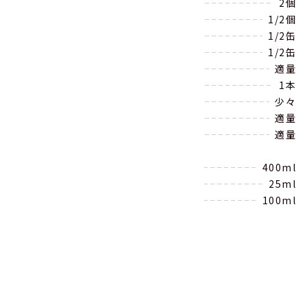
温泉卵
2個
きゅうり
1/2個
コーン缶詰
1/2缶
ツナ缶
1/2缶
お好みの野菜（レタス、パプリカ等）
適量
ナス
1本
塩
少々
サラダ油
適量
小ねぎ
適量
つゆ
水
400ml
みりん
25ml
昆布つゆ
100ml
作り方