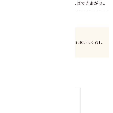
（5）に温泉卵と小ねぎをのせればできあがり。
ポイント
揚げ玉、のり、マヨネーズ等をのせてもおいしく召し
上がれます。
このレシピに使った商品