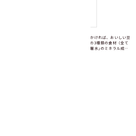
国産 サラダ豆120g
そのままサラダに混ぜるだけ！ ドレッシングをかければ、おいしい豆
サラダが作れます。 大豆、青大豆、インゲン豆の3種類の食材（全て
国産）をミックスしました。 「富山湾の海洋深層水｣のミネラル成分
を利用して豆の食感を保ちました。 サラダだけでなく、スープや煮豆
この商品の詳細を見る
などにも手軽にお使いいただけます。 ☆国内の自社工場で製造してい
ます。
この商品を使ったレシピをもっと見る
関連レシピ
関連レシピをもっと見る