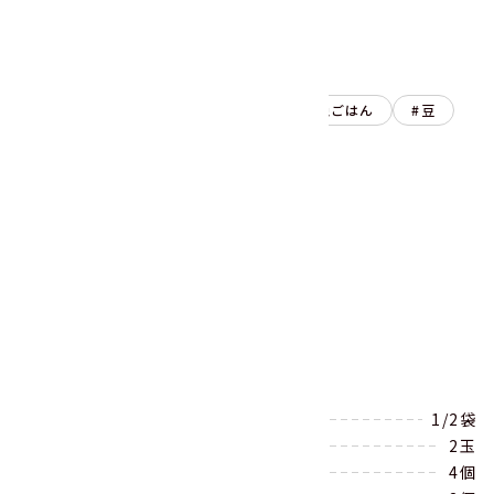
国産 サラダ豆120g
主食
サラダ
昼ごはん
晩ごはん
豆
レシピを印刷する
シェアする
材料
（2人分）
サラダ豆120g（★）
1/2袋
うどん
2玉
プチトマト
4個