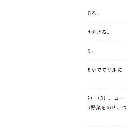
きゅうりを食べやすい大きさに切る。
「サラダ豆」をザルにあけて水けをきる。
ナスを素揚げし、少し塩をかける。
鍋のお湯が沸騰したら、うどんをゆでてザルに
あけ、流水で洗い、水けをきる。
（4）を皿に盛り付け、（1）（2）（3）、コー
ン、ツナ、プチトマト、お好みの野菜をのせ、つ
ゆをかける。