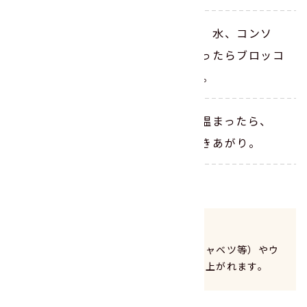
玉ねぎがしんなりとしてきたら、水、コンソ
メ、「ゆで大豆」を加え、煮立ったらブロッコ
リーも加えて弱火で2～3分煮る。
豆乳を加え、煮立たない程度に温まったら、
塩、こしょうで味を調えればできあがり。
ポイント
お好みの野菜（にんじん、コーン、キャベツ等）やウ
ィンナー等を加えても、おいしく召し上がれます。