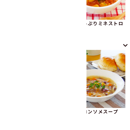
鬼除け汁（節分汁）
お豆たっぷりミネストロ
ーネ
さつまいもとお豆のたま
小豆のコンソメスープ
ご雑炊