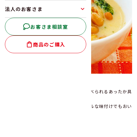
法人のお客さま
お客さま相談室
商品のご購入
大豆と野菜の豆乳スープ
ほっこり温まる♪豆と野菜をたくさん食べられるあったか具
だくさんスープ。
ベーコンの旨みと玉ねぎの甘みでシンプルな味付けでもおい
しく仕上がります。
10
調理時間
使用商品