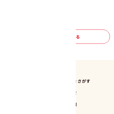
１つ前の画面にもどる
レシピ トップへもどる
商品をさがす
レシピをさがす
読みもの
お知らせ
サステナビリティ
企業情報