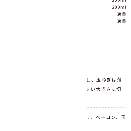
水
200ml
豆乳
200ml
塩、こしょう
適量
オリーブオイル
適量
作り方
ベーコンは1cm幅の短冊切りにし、玉ねぎは薄
切りに、ブロッコリーは食べやすい大きさに切
る。
鍋にオリーブオイルを中火で熱し、ベーコン、玉
ねぎを炒める。