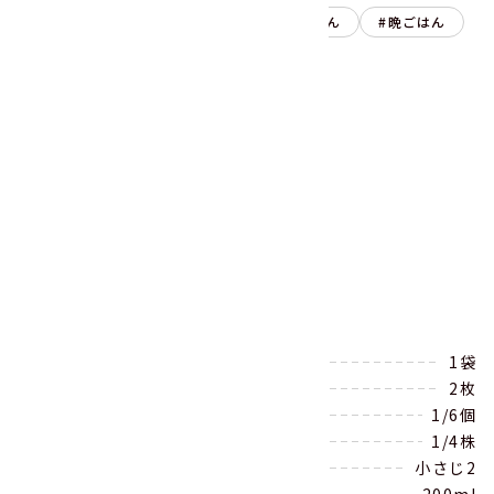
スープ・汁物
朝ごはん
昼ごはん
晩ごはん
豆
レシピを印刷する
シェアする
材料
（2～3人分）
ゆで大豆 120g（★）
1袋
ハーフベーコン
2枚
玉ねぎ
1/6個
ブロッコリー
1/4株
コンソメ（顆粒）
小さじ2