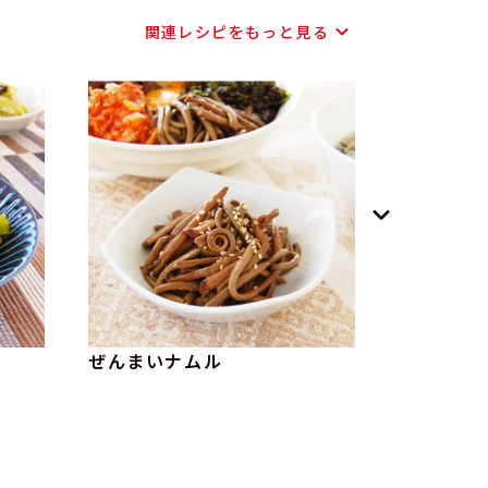
関連レシピをもっと見る
ぜんまいナムル
山くらげ