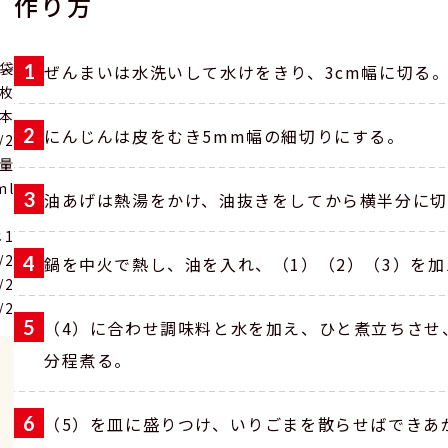
作り方
1袋
ぜんまいは水洗いして水けをきり、3cm幅に切る
1枚
4本
にんじんは皮をむき5mm幅の細切りにする。
/2
量
ml
油あげは熱湯をかけ、油抜きをしてから横半分に切
じ1
/2
鍋を中火で熱し、油を入れ、（1）（2）（3）を
/2
/2
（4）に合わせ調味料と水を加え、ひと煮立ちさせ
分程煮る。
（5）を皿に盛りつけ、いりごまを散らせばできあ