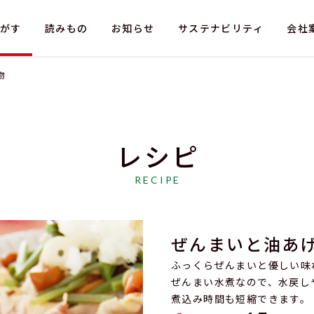
がす
読みもの
お知らせ
サステナビリティ
会社
物
レシピ
情報
採用情報
法人のお客さま
RECIPE
お問い合わせ（採用）
お問い合わせ（お
ぜんまいと油あ
ふっくらぜんまいと優しい味
ぜんまい水煮なので、水戻し
煮込み時間も短縮できます。