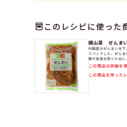
このレシピに使った
嬉山菜 ぜんまい
中国産のぜんまいを下
てパックした、ぜんま
敗や変色を防ぐために
煮物、炒め物、和え物
この商品の詳細を
まい料理を簡単に短時
いを水洗いし水気をき
この商品を使った
ご利用ください。 調
常温で長期間（製造日