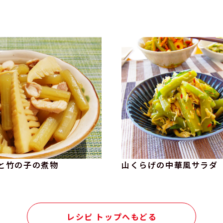
と竹の子の煮物
山くらげの中華風サラダ
レシピ トップへもどる