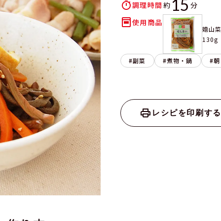
15
調理時間
使用商品
嬉山
130g
副菜
煮物・鍋
朝
レシピを印刷す