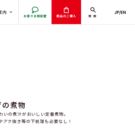
案内
JP/EN
お客さま相談室
商品のご購入
検索
取引）
げの煮物
わいの煮汁がおいしい定番煮物。
やアク抜き等の下処理も必要なし！