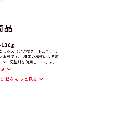
商品
130g
ごしらえ（アク抜き、下茹で）し
い水煮です。 細菌の増殖による腐
、pH 調整剤を使用しています。
、ナムルなど、時間のかかるぜん
見る
間でお作りいただけます。 ぜんま
り、食べやすい長さに切ってから
レシピをもっと見る
理に便利な商品で、3～5人前です。
より270日間）保存できます。