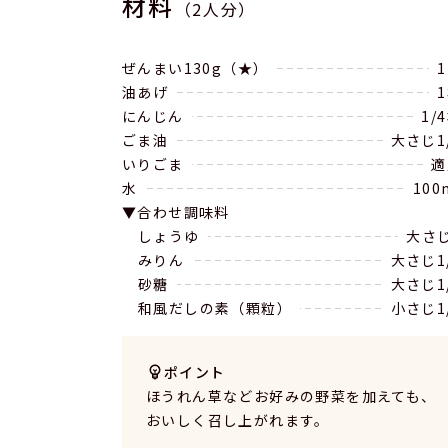
材料
（2人分）
ぜんまい130g（★）
油あげ
にんじん
1/
ごま油
大さじ1
いりごま
適
水
100
合わせ調味料
しょうゆ
大さ
みりん
大さじ1
砂糖
大さじ1
和風だしの素（顆粒）
小さじ1
ポイント
ほうれん草などお好みの野菜を加えても、
おいしく召し上がれます。