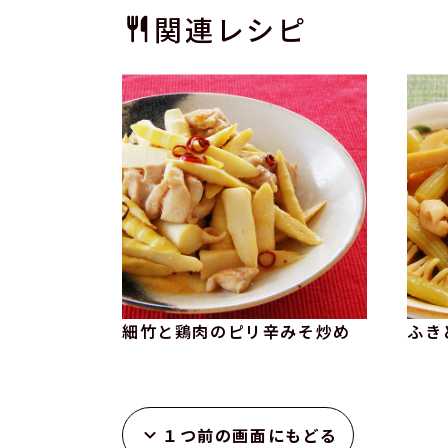
関連レシピ
細竹と鶏肉のピリ辛みそ炒め
ふき
１つ前の画面にもどる