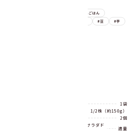
使用商品
副菜
サラダ
朝ごはん
昼ごはん
晩ごはん
お弁当
野菜ミックス
豆
芋
レシピを印刷する
シェアする
材料
（6～8人分）
豆ミックス250g（★）
1袋
ブロッコリー
1/2株（約150g）
ミニトマト
2個
お好みのドレッシング（市販のシーザーサラダド
適量