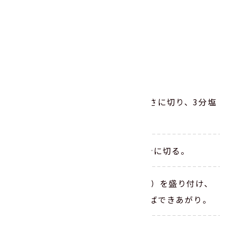
レッシング、オニオンドレッシングなど）
作り方
ブロッコリーを食べやすい大きさに切り、3分塩
ゆでしてザルに上げる。
ミニトマトはヘタを取り、4等分に切る。
器に「豆ミックス」、（1）（2）を盛り付け、
お好みのドレッシングをかければできあがり。