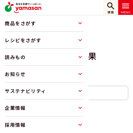
検索
商品をさがす
ホーム
レシピをさがす
レシピ検索結果
レシピをさがす
レシピ検索結果
読みもの
RECIPE
お知らせ
サステナビリティ
企業情報
レシピをさがす
絞り込み検索
採用情報